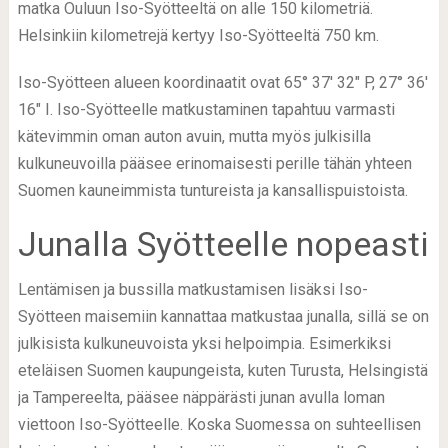
matka Ouluun Iso-Syötteeltä on alle 150 kilometriä.
Helsinkiin kilometrejä kertyy Iso-Syötteeltä 750 km.
Iso-Syötteen alueen koordinaatit ovat 65° 37′ 32″ P, 27° 36′
16″ I. Iso-Syötteelle matkustaminen tapahtuu varmasti
kätevimmin oman auton avuin, mutta myös julkisilla
kulkuneuvoilla pääsee erinomaisesti perille tähän yhteen
Suomen kauneimmista tuntureista ja kansallispuistoista.
Junalla Syötteelle nopeasti
Lentämisen ja bussilla matkustamisen lisäksi Iso-
Syötteen maisemiin kannattaa matkustaa junalla, sillä se on
julkisista kulkuneuvoista yksi helpoimpia. Esimerkiksi
eteläisen Suomen kaupungeista, kuten Turusta, Helsingistä
ja Tampereelta, pääsee näppärästi junan avulla loman
viettoon Iso-Syötteelle. Koska Suomessa on suhteellisen