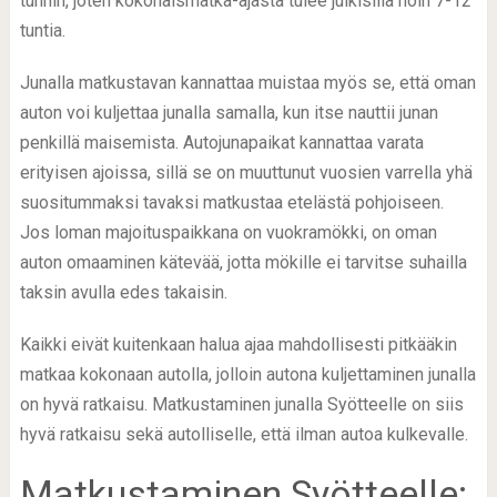
tunnin, joten kokonaismatka-ajasta tulee julkisilla noin 7-12
tuntia.
Junalla matkustavan kannattaa muistaa myös se, että oman
auton voi kuljettaa junalla samalla, kun itse nauttii junan
penkillä maisemista. Autojunapaikat kannattaa varata
erityisen ajoissa, sillä se on muuttunut vuosien varrella yhä
suositummaksi tavaksi matkustaa etelästä pohjoiseen.
Jos loman majoituspaikkana on vuokramökki, on oman
auton omaaminen kätevää, jotta mökille ei tarvitse suhailla
taksin avulla edes takaisin.
Kaikki eivät kuitenkaan halua ajaa mahdollisesti pitkääkin
matkaa kokonaan autolla, jolloin autona kuljettaminen junalla
on hyvä ratkaisu. Matkustaminen junalla Syötteelle on siis
hyvä ratkaisu sekä autolliselle, että ilman autoa kulkevalle.
Matkustaminen Syötteelle: