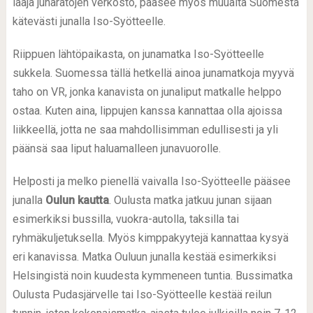
laaja junaratojen verkosto, pääsee myös muualta Suomesta
kätevästi junalla Iso-Syötteelle.
Riippuen lähtöpaikasta, on junamatka Iso-Syötteelle
sukkela. Suomessa tällä hetkellä ainoa junamatkoja myyvä
taho on VR, jonka kanavista on junaliput matkalle helppo
ostaa. Kuten aina, lippujen kanssa kannattaa olla ajoissa
liikkeellä, jotta ne saa mahdollisimman edullisesti ja yli
päänsä saa liput haluamalleen junavuorolle.
Helposti ja melko pienellä vaivalla Iso-Syötteelle pääsee
junalla
Oulun kautta
. Oulusta matka jatkuu junan sijaan
esimerkiksi bussilla, vuokra-autolla, taksilla tai
ryhmäkuljetuksella. Myös kimppakyytejä kannattaa kysyä
eri kanavissa. Matka Ouluun junalla kestää esimerkiksi
Helsingistä noin kuudesta kymmeneen tuntia. Bussimatka
Oulusta Pudasjärvelle tai Iso-Syötteelle kestää reilun